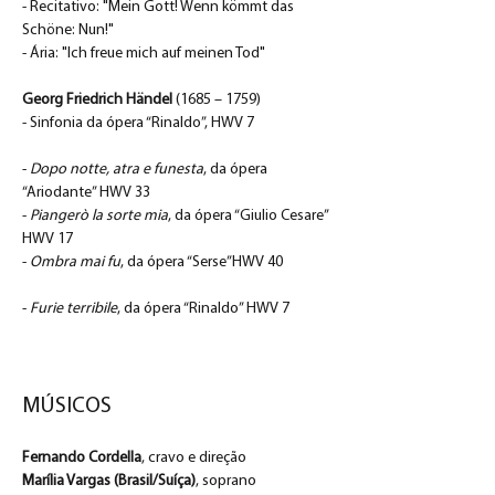
- Recitativo: "Mein Gott! Wenn kömmt das 
Schöne: Nun!" 
- Ária: "Ich freue mich auf meinen Tod"
Georg Friedrich Händel 
(1685 – 1759)
- Sinfonia da ópera “Rinaldo”, HWV 7		
- 
Dopo notte, atra e funesta
, da ópera 
“Ariodante” HWV 33 	
- 
Piangerò la sorte mia
, da ópera “Giulio Cesare” 
HWV 17			
- 
Ombra mai fu
, da ópera “Serse”HWV 40		
- 
Furie terribile
, da ópera “Rinaldo” HWV 7	
MÚSICOS
Fernando Cordella
, cravo e direção 
Marília Vargas (Brasil/Suíça)
, soprano