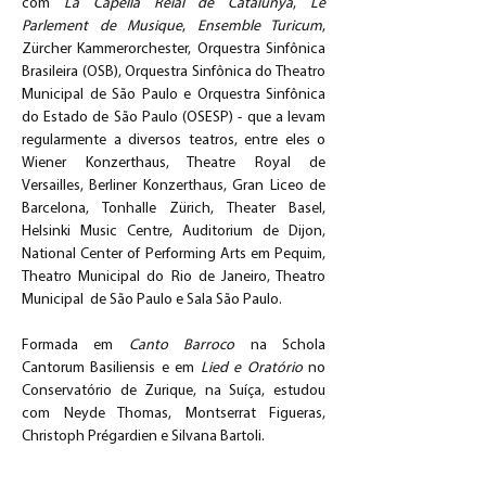
com 
La Capella Reial de Catalunya
, 
Le 
Parlement de Musique
, 
Ensemble Turicum
, 
Zürcher Kammerorchester, Orquestra Sinfônica 
Brasileira (OSB), Orquestra Sinfônica do Theatro 
Municipal de São Paulo e Orquestra Sinfônica 
do Estado de São Paulo (OSESP) - que a levam 
regularmente a diversos teatros, entre eles o 
Wiener Konzerthaus, Theatre Royal de 
Versailles, Berliner Konzerthaus, Gran Liceo de 
Barcelona, Tonhalle Zürich, Theater Basel, 
Helsinki Music Centre, Auditorium de Dijon, 
National Center of Performing Arts em Pequim, 
Theatro Municipal do Rio de Janeiro, Theatro 
Municipal  de São Paulo e Sala São Paulo.
Formada em 
Canto Barroco 
na Schola 
Cantorum Basiliensis e em 
Lied e Oratório
 no 
Conservatório de Zurique, na Suíça, estudou 
com Neyde Thomas, Montserrat Figueras, 
Christoph Prégardien e Silvana Bartoli. 