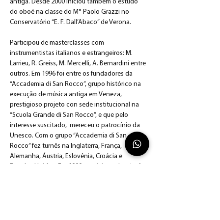
antiga. Desde 2000 iniciou também o estudo 
do oboé na classe do M° Paolo Grazzi no  
Conservatório “E. F. Dall’Abaco” de Verona. 
Participou de masterclasses com  
instrumentistas italianos e estrangeiros: M. 
Larrieu, R. Greiss, M. Mercelli, A. Bernardini entre 
outros. Em 1996 foi entre os fundadores da 
“Accademia di San Rocco”, grupo histórico na 
execução de música antiga em Veneza, 
prestigioso projeto con sede institucional na  
“Scuola Grande di San Rocco”, e que pelo 
interesse suscitado,  mereceu o patrocínio da 
Unesco. Com o grupo “Accademia di San 
Rocco” fez turnês na Inglaterra, França, 
Alemanha, Áustria, Eslovênia, Croácia e 
Estados Unidos. Em 1999  participou da criação 
da “Venice Baroque Orchestra”, a primeira 
grande orquestra de música antiga de Veneza, 
como oboísta e flautista estável. Com esta 
formação apresentou-se na Itália e nas salas 
mais importantes da Europa, América e Ásia 