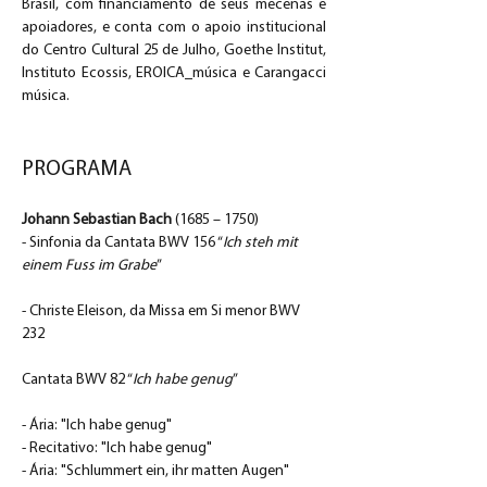
Brasil, com financiamento de seus mecenas e 
apoiadores, e conta com o apoio institucional 
do Centro Cultural 25 de Julho, Goethe Institut, 
Instituto Ecossis, EROICA_música e Carangacci 
música.
PROGRAMA
Johann Sebastian Bach
 (1685 – 1750)
- Sinfonia da Cantata BWV 156 “
Ich steh mit 
einem Fuss im Grabe
”
- Christe Eleison, da Missa em Si menor BWV 
232			
Cantata BWV 82 “
Ich habe genug
”		
- Ária: "Ich habe genug"
- Recitativo: "Ich habe genug"
- Ária: "Schlummert ein, ihr matten Augen" 