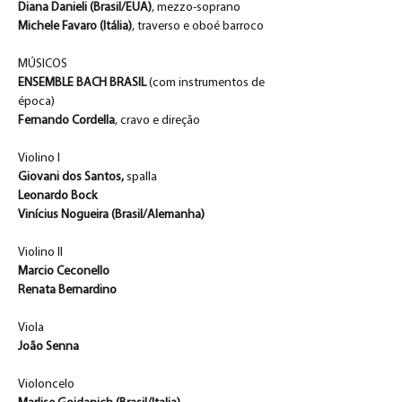
Diana Danieli (Brasil/EUA)
, mezzo-soprano
Michele Favaro (Itália)
, traverso e oboé barroco
MÚSICOS
ENSEMBLE BACH BRASIL 
(com instrumentos de 
época)
Fernando Cordella
, cravo e direção 
Violino I
Giovani dos Santos,
 spalla
Leonardo Bock
Vinícius Nogueira (Brasil/Alemanha)
Violino II
Marcio Ceconello
Renata Bernardino
Viola
João Senna 
Violoncelo 