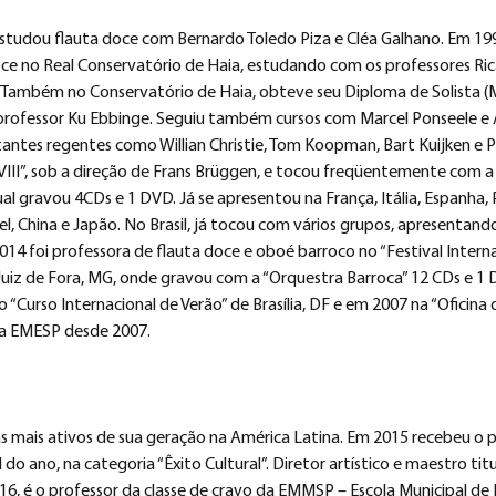
studou flauta doce com Bernardo Toledo Piza e Cléa Galhano. Em 199
e no Real Conservatório de Haia, estudando com os professores Rica
 Também no Conservatório de Haia, obteve seu Diploma de Solista (
professor Ku Ebbinge. Seguiu também cursos com Marcel Ponseele e A
tantes regentes como Willian Christie, Tom Koopman, Bart Kuijken e
III”, sob a direção de Frans Brüggen, e tocou freqüentemente com a “
al gravou 4CDs e 1 DVD. Já se apresentou na França, Itália, Espanha, 
rael, China e Japão. No Brasil, já tocou com vários grupos, apresentan
014 foi professora de flauta doce e oboé barroco no “Festival Interna
 Juiz de Fora, MG, onde gravou com a “Orquestra Barroca” 12 CDs e 1 
“Curso Internacional de Verão” de Brasília, DF e em 2007 na “Oficina d
na EMESP desde 2007.
s mais ativos de sua geração na América Latina. Em 2015 recebeu o p
l do ano, na categoria “Êxito Cultural”. Diretor artístico e maestro ti
016, é o professor da classe de cravo da EMMSP – Escola Municipal de