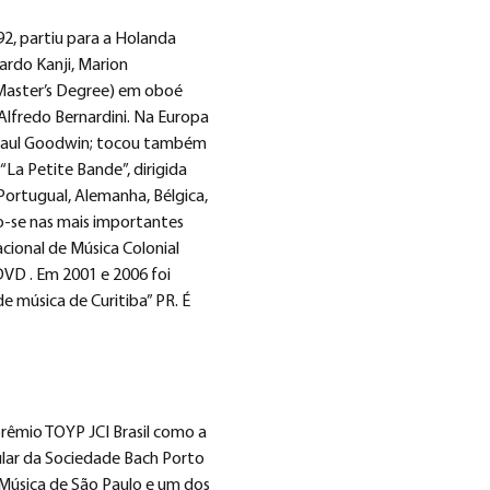
2, partiu para a Holanda 
rdo Kanji, Marion 
Master’s Degree) em oboé 
lfredo Bernardini. Na Europa 
 Paul Goodwin; tocou também 
La Petite Bande”, dirigida 
Portugual, Alemanha, Bélgica, 
do-se nas mais importantes 
cional de Música Colonial 
DVD . Em 2001 e 2006 foi 
e música de Curitiba” PR. É 
rêmio TOYP JCI Brasil como a 
tular da Sociedade Bach Porto 
 Música de São Paulo e um dos 