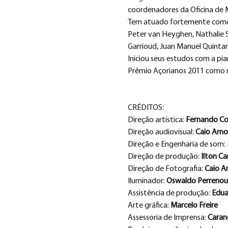
coordenadores da Oficina de 
Tem atuado fortemente como so
Peter van Heyghen, Nathalie S
Garrioud, Juan Manuel Quintan
Iniciou seus estudos com a pia
Prêmio Açorianos 2011 como me
CRÉDITOS:
Direção artística: 
Fernando Co
Direção audiovisual: 
Caio Amo
Direção e Engenharia de som: 
Direção de produção: 
Ilton Ca
Direção de Fotografia: 
Caio Am
Iluminador: 
Oswaldo Perreno
Assistência de produção: 
Edua
Arte gráfica: 
Marcelo Freire
Assessoria de Imprensa: 
Caran