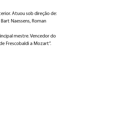
rior. Atuou sob direção de: 
, Bart Naessens, Roman 
rincipal mestre. Vencedor do 
de Frescobaldi a Mozart”.