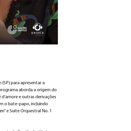
 (SP) para apresentar a 
o programa aborda a origem do 
é d’amore e outras derivações 
m o bate-papo, incluindo 
 e Suíte Orquestral No. 1 