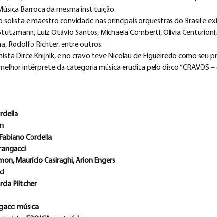
Música Barroca da mesma instituição.
lista e maestro convidado nas principais orquestras do Brasil e exte
tutzmann, Luiz Otávio Santos, Michaela Comberti, Olivia Centurioni
a, Rodolfo Richter, entre outros.
nista Dirce Knijnik, e no cravo teve Nicolau de Figueiredo como seu p
lhor intérprete da categoria música erudita pelo disco “CRAVOS – 
rdella
n
Fabiano Cordella
rangacci
on, Maurício Casiraghi, Arion Engers
ud
rda Piltcher
gacci música