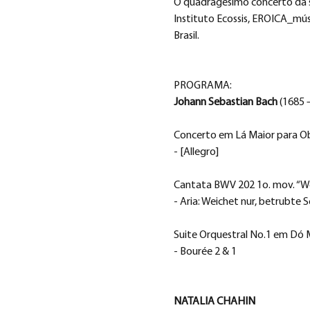
O quadragésimo concerto da sé
Instituto Ecossis, EROICA_mús
Brasil.
PROGRAMA:
Johann Sebastian Bach
 (1685 
Concerto em Lá Maior para 
- [Allegro]
Cantata BWV 202 1o. mov. “We
- Aria: Weichet nur, betrubte 
Suite Orquestral No.1 em Dó
- Bourée 2 & 1
NATALIA CHAHIN