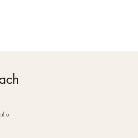
Apoie
Login
Bach
alia