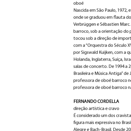
oboé
Nascida em São Paulo, 1972, e
onde se graduou em flauta doc
Verbrüggen e Sébastien Marc.
barroco, sob a orientação do 
tocou sob a direção de impor
com a “Orquestra do Século XV
por Sigswald Kuijken, com a qu
Holanda, Inglaterra, Suíça, Is
salas de concerto. De 1994 a 2
Brasileira e Música Antiga” de
professora de oboé barroco no 
professora de oboé barroco 
FERNANDO CORDELLA
direção artística e cravo
É considerado um dos cravista
figura mais expressiva no Brasi
Alegre e Bach-Brasil. Desde 2