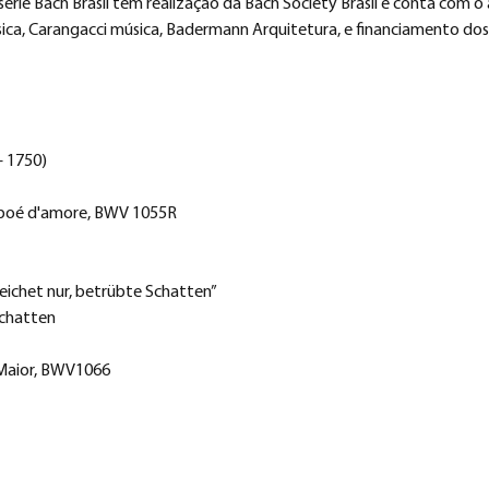
rie Bach Brasil tem realização da Bach Society Brasil e conta com o 
ica, Carangacci música, Badermann Arquitetura, e financiamento dos
– 1750)
Oboé d'amore, BWV 1055R
ichet nur, betrübte Schatten”
Schatten
 Maior, BWV1066