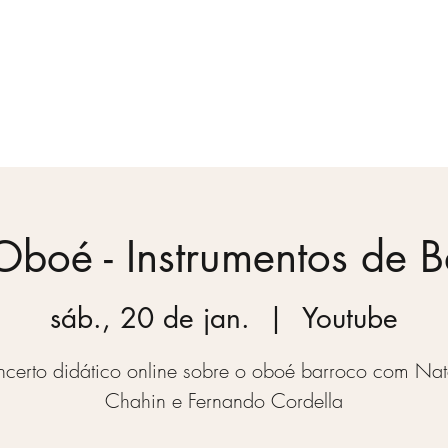
Temporada
Vídeos
Blog
Quem somos
boé - Instrumentos de 
sáb., 20 de jan.
  |  
Youtube
certo didático online sobre o oboé barroco com Nat
Chahin e Fernando Cordella