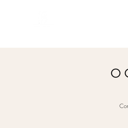
Bach Society Brasil
O O
Con