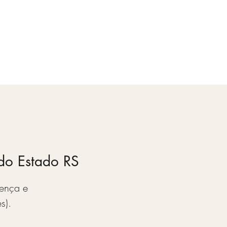
Apoie
Login
 do Estado RS
ença e
s).