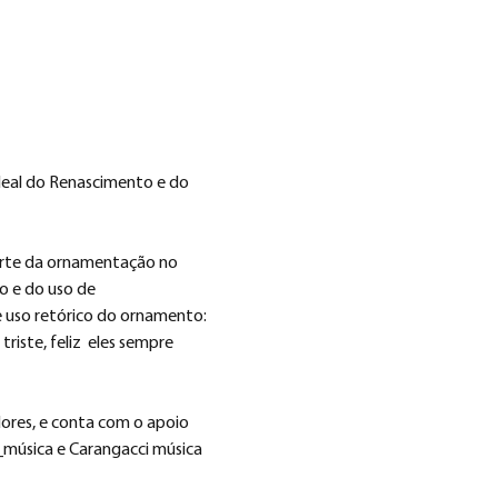
deal do Renascimento e do 
arte da ornamentação no 
o e do uso de 
se uso retórico do ornamento: 
riste, feliz  eles sempre 
ores, e conta com o apoio 
CA_música e Carangacci música