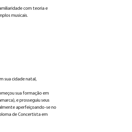
miliaridade com teoria e 
mplos musicais.
m sua cidade natal, 
 Começou sua formação em 
marca), e prosseguiu seus 
nalmente aperfeiçoando-se no 
iploma de Concertista em 