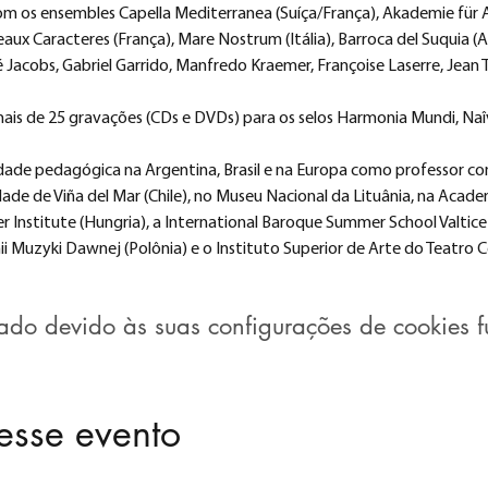
 os ensembles Capella Mediterranea (Suíça/França), Akademie für Al
ux Caracteres (França), Mare Nostrum (Itália), Barroca del Suquia (A
Jacobs, Gabriel Garrido, Manfredo Kraemer, Françoise Laserre, Jean T
ais de 25 gravações (CDs e DVDs) para os selos Harmonia Mundi, Naîv
dade pedagógica na Argentina, Brasil e na Europa como professor co
ade de Viña del Mar (Chile), no Museu Nacional da Lituânia, na Aca
 Institute (Hungria), a International Baroque Summer School Valtice
i Muzyki Dawnej (Polônia) e o Instituto Superior de Arte do Teatro C
o devido às suas configurações de cookies fu
esse evento