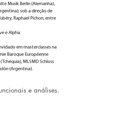
te Musik Berlin (Alemanha), 
rgentina); sob a direção de 
ubéry, Raphael Pichon, entre 
e e Alpha. 
nvidado em masterclasses na 
demie Baroque Européenne 
 (Tchéquia), MLSMD Schloss 
olón (Argentina).
ncionais e análises.