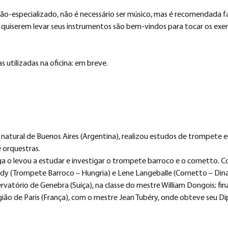
 não-especializado, não é necessário ser músico, mas é recomendada fa
e quiserem levar seus instrumentos são bem-vindos para tocar os exe
 utilizadas na oficina: em breve.
 natural de Buenos Aires (Argentina), realizou estudos de trompete e
 orquestras. 
ga o levou a estudar e investigar o trompete barroco e o cornetto.
dy (Trompete Barroco – Hungria) e Lene Langeballe (Cornetto – Dina
vatório de Genebra (Suíça), na classe do mestre William Dongois; fi
ião de Paris (França), com o mestre Jean Tubéry, onde obteve seu D