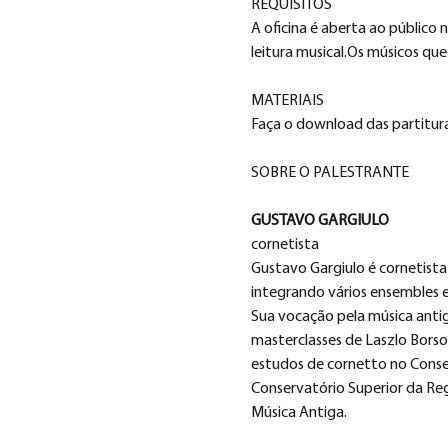
REQUISITOS
A oficina é aberta ao público
leitura musical.Os músicos qu
MATERIAIS
Faça o download das partituras
SOBRE O PALESTRANTE
GUSTAVO GARGIULO
cornetista
Gustavo Gargiulo é cornetista
integrando vários ensembles e
Sua vocação pela música anti
masterclasses de Laszlo Borso
estudos de cornetto no Conser
Conservatório Superior da Reg
Música Antiga. 