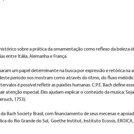
histórico sobre a prática da ornamentação como reflexo da beleza i
ias entre Itália, Alemanha e França.
ram um papel determinante na busca por expressão e retórica na 
 deste período nos mostram como através do ritmo, do fluxo melódic
tervalos é possível refletir as paixões humanas. C.P.E. Bach define es
trair atenção especial; Eles ajudam explicar o conteúdo da musica; Seja t
ersuch, 1753).
 da Bach Society Brasil, com financiamento de seus mecenas e apoiad
blica do Rio Grande do Sul,  Goethe Institut, Instituto Ecossis, EROI