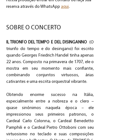
nossa produção entrar em contato ou faça sua 
reserva através do WhatsApp 
aqui
.
SOBRE O CONCERTO
IL TRIONFO DEL TEMPO E DEL DISINGANNO
(O 
triunfo do tempo e do desingano) foi escrito 
quando Georges Friedrich Handel tinha apenas 
22 anos. Composto na primavera de 1707, ele o 
mostra em seu momento mais confiante, 
combinando conjuntos virtuosos, árias 
cativantes e uma escrita orquestral vibrante.
Obtendo enorme sucesso na Itália, 
especialmente entre a nobreza e o clero – 
quase sinônimos naquela época – ele 
impressionou seus primeiros patronos, o 
Cardeal Carlo Colonna, o Cardeal Benedetto 
Pamphili e o Cardeal Pietro Ottoboni com seu 
virtuosismo no teclado e suas composições 