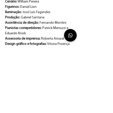
Cenário:
 William Pereira
Figurinos:
 Daniel Lion
Iluminação:
 José Luis Fagundes 
Produção:
 Gabriel Santana
Assistência de direção:
 Fernando Montini
Pianistas correpetidores:
 Patrick Menuzzi e 
Eduardo Knob
Assessoria de imprensa:
 Roberta Amaral
Design gráfico e fotografias:
 Vitoria Proença
Belleza:
 Carla Domingues, soprano
Piacere:
 Carol Braga, mezzo-soprano
Disinganno:
 Cristine Guse, mezzo-soprano
Tempo:
 Roger Scarton, tenor
Plural Cia de DançaDireção-geral Plural Cia de 
Dança:
 Mauricio Miranda
Direção artística:
 Mauricio Miranda e Pedro 
Coelho 
Coreografia:
 Milton Coatti
Assistentes de 
coreografia/ensaiadores:
 Mauricio Miranda e 
Pedro Coelho
Bailarinos:
 Alexandro Reis, Amanda Sgarioni, 