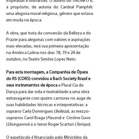
inspiradas e brilhantes. O libreto do TRIONFO
é, 
a propósito, de autoria do Cardeal Pamphili: 
uma alegoria moral-religiosa, gênero que estava 
em moda na época. 
A obra, que trata da conversão da Belleza e do 
Prazer para alegorias com valores e aspirações 
mais elevadas, terá sua primeira apresentação 
na América Latina nos dias 18, 19 e 24 de 
outubro, no Teatro Simões Lopes Neto. 
Para esta montagem, a Companhia de Ópera 
do RS (CORS) convidou a Bach Society Brasil e 
seus instrumentos de época
 e Plural Cia de 
Dança para dar vida e teatralidade a uma obra 
extravagante com quatro cantores no auge de 
suas habilidades técnicas e interpretativas: a 
soprano Carla Domingues (
Belleza
), as mezzo-
sopranos Carol Braga (
Piacere
) e  Cristine Guse 
(
Disinganno
) e o tenor Roger Scarton (
Tempo
).
O espetáculo é financiado pelo Ministério da 