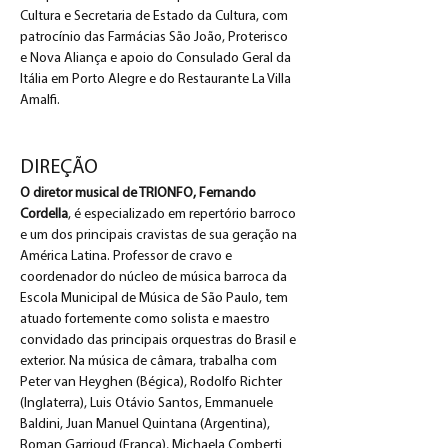
Cultura e Secretaria de Estado da Cultura, com 
patrocínio das Farmácias São João, Proterisco 
e Nova Aliança e apoio do Consulado Geral da 
Itália em Porto Alegre e do Restaurante La Villa 
Amalfi.
DIREÇÃO
O diretor musical de TRIONFO, Fernando 
Cordella
, é especializado em repertório barroco 
e um dos principais cravistas de sua geração na 
América Latina. Professor de cravo e 
coordenador do núcleo de música barroca da 
Escola Municipal de Música de São Paulo, tem 
atuado fortemente como solista e maestro 
convidado das principais orquestras do Brasil e 
exterior. Na música de câmara, trabalha com 
Peter van Heyghen (Bégica), Rodolfo Richter 
(Inglaterra), Luis Otávio Santos, Emmanuele 
Baldini, Juan Manuel Quintana (Argentina), 
Roman Garrioud (França), Michaela Comberti 