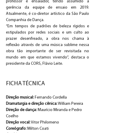
professor e ensaiador, tendo assumido a 
gerência da equipe de ensaio em 2019. 
Atualmente, é co-diretor artístico da São Paulo 
Companhia de Dança.
“Em tempos de padrões de beleza rígidos e 
estipulados por redes sociais e um culto ao 
prazer desenfreado, a obra nos chama à 
reflexão através de uma música sublime nessa 
obra tão importante de ser revisitada no 
mundo em que estamos vivendo”, destaca o 
presidente da CORS, Flávio Leite.
FICHA TÉCNICA
Direção musical:
 Fernando Cordella
Dramaturgia e direção cênica:
 William Pereira
Direção de dança:
 Maurício Miranda e Pedro 
Coelho
Direção vocal:
 Vitor Philomeno
Coreógrafo:
 Milton Coati