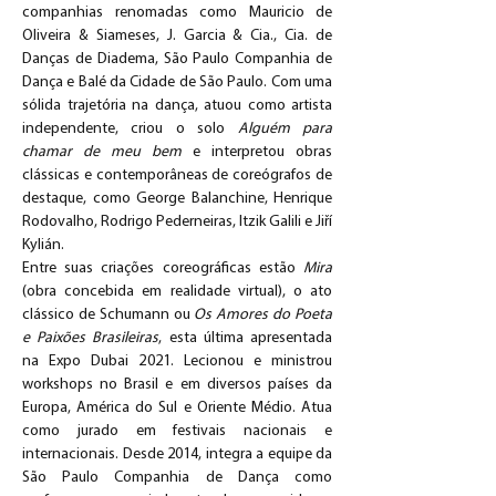
companhias renomadas como Mauricio de 
Oliveira & Siameses, J. Garcia & Cia., Cia. de 
Danças de Diadema, São Paulo Companhia de 
Dança e Balé da Cidade de São Paulo. Com uma 
sólida trajetória na dança, atuou como artista 
independente, criou o solo 
Alguém para 
chamar de meu bem
 e interpretou obras 
clássicas e contemporâneas de coreógrafos de 
destaque, como George Balanchine, Henrique 
Rodovalho, Rodrigo Pederneiras, Itzik Galili e Jiří 
Kylián.
Entre suas criações coreográficas estão 
Mira 
(obra concebida em realidade virtual), o ato 
clássico de Schumann ou 
Os Amores do Poeta 
e Paixões Brasileiras
, esta última apresentada 
na Expo Dubai 2021. Lecionou e ministrou 
workshops no Brasil e em diversos países da 
Europa, América do Sul e Oriente Médio. Atua 
como jurado em festivais nacionais e 
internacionais. Desde 2014, integra a equipe da 
São Paulo Companhia de Dança como 