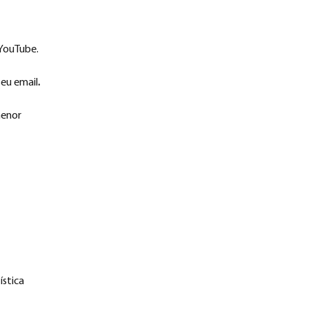
 YouTube.
seu email
.
menor
ística