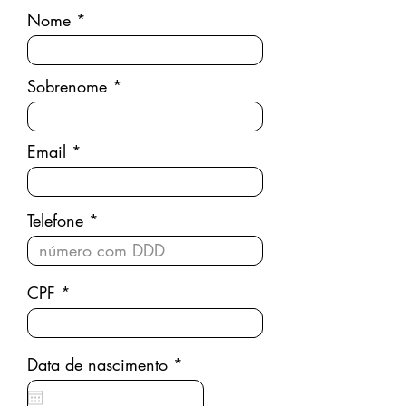
Nome
Sobrenome
Email
Telefone
CPF
r
Data de nascimento
*
e
q