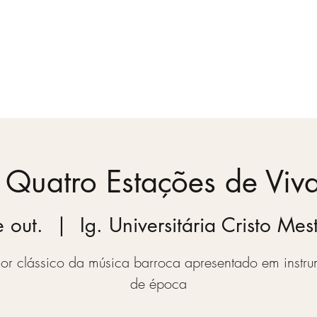
Temporada
Vídeos
Blog
Quem somos
 Quatro Estações de Viva
e out.
  |  
Ig. Universitária Cristo Me
or clássico da música barroca apresentado em instru
de época