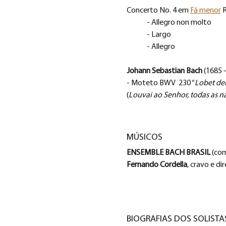
Concerto No. 4 em 
Fá menor
 
	- Allegro non molto
	- Largo
	- Allegro
Johann Sebastian Bach
 (1685 
- Moteto BWV  230 “
Lobet den
(
Louvai ao Senhor, todas as n
MÚSICOS
ENSEMBLE BACH BRASIL 
(co
Fernando Cordella
, cravo e di
BIOGRAFIAS DOS SOLISTA