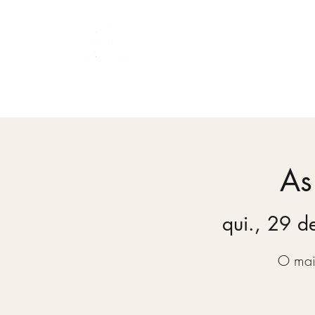
Bach Society Brasil
As
qui., 29 d
O mai