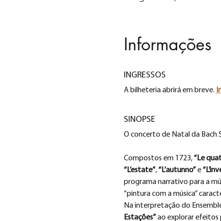
Informações
INGRESSOS
A bilheteria abrirá em breve. 
I
SINOPSE
O concerto de Natal da Bach So
Compostos em 1723, 
“Le quat
“L’estate”
, 
“L’autunno”
 e 
“L’inv
programa narrativo para a mú
“pintura com a música” caracte
Na interpretação do Ensemble B
Estações”
 ao explorar efeito