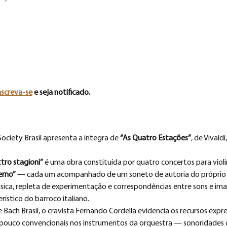
nscreva-se
 e seja notificado.
ciety Brasil apresenta a íntegra de 
“As Quatro Estações”
, de Vivald
tro stagioni”
 é uma obra constituída por quatro concertos para viol
erno”
 — cada um acompanhado de um soneto de autoria do próprio c
sica, repleta de experimentação e correspondências entre sons e im
rístico do barroco italiano.
ach Brasil, o cravista Fernando Cordella evidencia os recursos expre
s pouco convencionais nos instrumentos da orquestra — sonoridades 