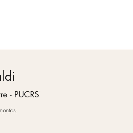
Apoie
Login
ldi
stre - PUCRS
mentos