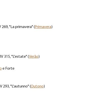
V 269, "La primavera" (
Primavera
)
RV 315, "L'estate" (
Verão
)
o
 e Forte
RV 293, "L'autunno" (
Outono
)