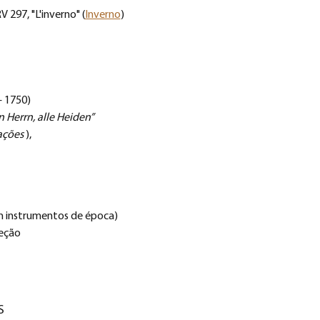
RV 297, "L'inverno" (
Inverno
)
– 1750)
 Herrn, alle Heiden”
ações
 ),
m instrumentos de época)
reção 
S