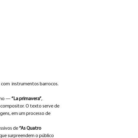
i, com  instrumentos barrocos.
ino — 
“La primavera”
, 
ompositor. O texto serve de 
agens, em um processo de 
ssivos de 
“As Quatro 
que surpreendem o público 