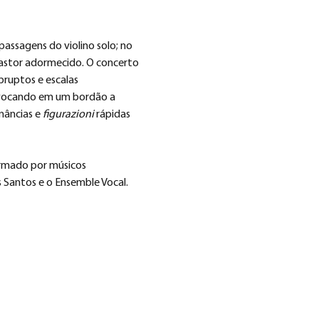
passagens do violino solo; no 
astor adormecido. O concerto 
ruptos e escalas 
 evocando em um bordão a 
nâncias e 
figurazioni
 rápidas 
ormado por músicos 
s Santos e o Ensemble Vocal.