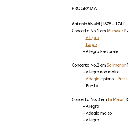
PROGRAMA
Antonio Vivaldi 
(1678 – 1741)
Concerto No.1 em 
Mi maior
 R
	- 
Allegro
	- 
Largo
	- Allegro Pastorale
Concerto No.2 em 
Sol menor
 
	- Allegro non molto
	- 
Adagio
 e piano - 
Prest
	- Presto
Concerto No. 3 em 
Fá Maior
  
	- Allegro
	- Adagio molto
	- Allegro