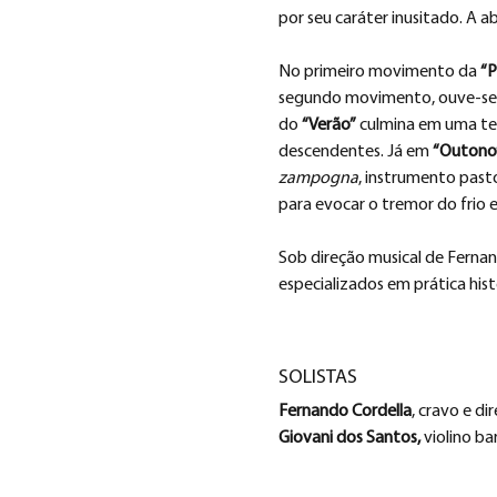
por seu caráter inusitado. A a
No primeiro movimento da 
“P
segundo movimento, ouve-se n
do 
“Verão”
 culmina em uma te
descendentes. Já em 
“Outono
zampogna
, instrumento pastor
para evocar o tremor do frio 
Sob direção musical de Fernan
especializados em prática hist
SOLISTAS
Fernando Cordella
, cravo e di
Giovani dos Santos,
 violino ba