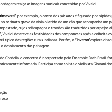
bordagem realça as imagens musicais concebidas por Vivaldi.
rimavera”
, por exemplo, o canto dos pássaros é figurado por rápidas 
o ostinato grave da viola o latido de um cão que acompanha um p
mpestade, cujos relâmpagos e trovões são traduzidos por arpejos ab
”
, Vivaldi descreve as festividades dos camponeses após a colheita
il típico das regiões rurais italianas. Por fim, o 
“Inverno”
explora disso
e o desolamento das paisagens.
do Cordella, o concerto é interpretado pelo Ensemble Bach Brasil, f
oricamente informada. Participa como solista o violinista Giovani do
reção 
rroco