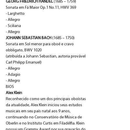
GEORG FRIEDRICH HÄNDEL
 (1685 – 1759)
Sonata em Fá Maior Op.1 No.11, HWV 369
- Larghetto
- Allegro
- Sciliana
- Allegro
JOHANN SEBASTIAN BACH
 (1685 – 1750)
Sonata em Sol menor para oboé e cravo 
obbligato, BWV 1020
(atribuída a Johann Sebastian, autoria provável 
Carl Philipp Emanuel)
- Allegro
- Adagio
- Allegro
BIOS
Alex Klein
Reconhecido como um dos principais oboístas 
da atualidade, Alex Klein iniciou seus estudos 
musicais em seu país natal aos 9 anos, 
continuando no Conservatório de Música de 
Oberlin e no Instituto Curtis em Filadélfia. Klein 
possui um Grammy Award por sua gravação do 