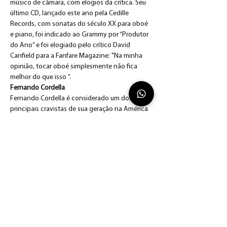
músico de câmara, com elogios da crítica. Seu 
último CD, lançado este ano pela Cedille 
Records, com sonatas do século XX para oboé 
e piano, foi indicado ao Grammy por “Produtor 
do Ano” e foi elogiado pelo crítico David 
Canfield para a Fanfare Magazine: "Na minha 
opinião, tocar oboé simplesmente não fica 
melhor do que isso ”.
Fernando Cordella
Fernando Cordella é considerado um dos 
principais cravistas de sua geração na América 
Latina. Maestro e diretor artístico da Sociedade 
Bach Porto Alegre. Recebeu em São Paulo, o 
prêmio TOYP JCI como a figura mais expressiva 
no Brasil do ano de 2015, na categoria “Êxito 
Cultural”.   Tem atuado como solista e maestro 
convidado nas principais orquestras do Brasil e 
exterior, em projetos com: Luis Otávio Santos, 
Peter van Heyghen, Nathalie Stutzmann, Olivia 
Centurioni, Roman Garrioud, Michaela 
Comberti, Bart Naessens, Rodolfo Richter, entre 
outros.    É coordenador da Oficina de Música 