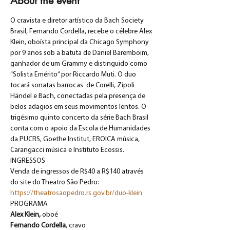
About the event
O cravista e diretor artístico da Bach Society 
Brasil, Fernando Cordella, recebe o célebre Alex 
Klein, oboísta principal da Chicago Symphony 
por 9 anos sob a batuta de Daniel Baremboim, 
ganhador de um Grammy e distinguido como 
“Solista Emérito” por Riccardo Muti. O duo 
tocará sonatas barrocas  de Corelli, Zipoli 
Händel e Bach, conectadas pela presença de 
belos adagios em seus movimentos lentos. O 
trigésimo quinto concerto da série Bach Brasil 
conta com o apoio da Escola de Humanidades 
da PUCRS, Goethe Institut, EROICA música, 
Carangacci música e Instituto Ecossis.
INGRESSOS
Venda de ingressos de R$40 a R$140 através 
do site do Theatro São Pedro:
https://theatrosaopedro.rs.gov.br/duo-klein
PROGRAMA
Alex Klein, 
oboé
Fernando Cordella
, cravo