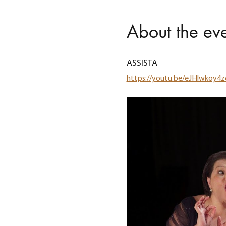
About the ev
ASSISTA
https://youtu.be/eJHlwkoy4z