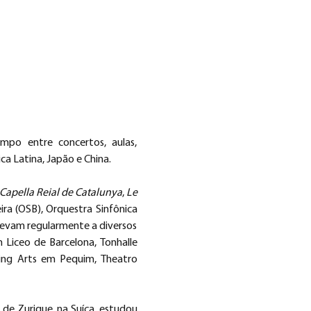
po entre concertos, aulas, 
ca Latina, Japão e China.
Capella Reial de Catalunya
, 
Le 
ra (OSB), Orquestra Sinfônica 
levam regularmente a diversos 
 Liceo de Barcelona, Tonhalle 
ming Arts em Pequim, Theatro 
 de Zurique, na Suíça, estudou 