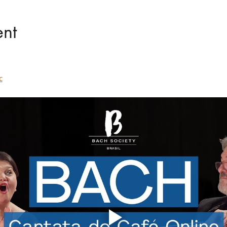
ent
c