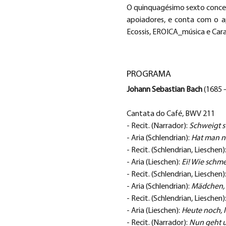
O quinquagésimo sexto concert
apoiadores, e conta com o apo
Ecossis, EROICA_música e Cara
PROGRAMA
Johann Sebastian Bach
 (1685 
Cantata do Café, BWV 211
- Recit. (Narrador): 
Schweigt st
- Aria (Schlendrian): 
Hat man ni
- Recit. (Schlendrian, Lieschen):
- Aria (Lieschen): 
Ei! Wie schme
- Recit. (Schlendrian, Lieschen):
- Aria (Schlendrian): 
Mädchen, 
- Recit. (Schlendrian, Lieschen):
- Aria (Lieschen): 
Heute noch, l
- Recit. (Narrador): 
Nun geht u