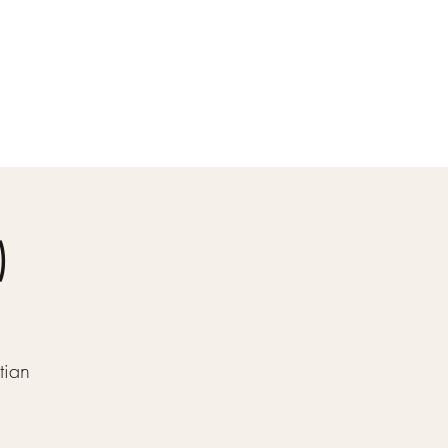
Donate
Log In
)
tian