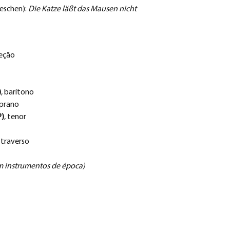
ieschen): 
Die Katze läßt das Mausen nicht
reção 
)
, barítono
oprano
P)
, tenor
, traverso
m instrumentos de época)