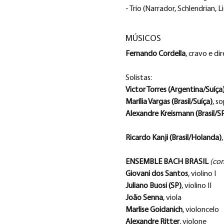
- Trio (Narrador, Schlendrian, L
MÚSICOS
Fernando Cordella
, cravo e di
Solistas:
Victor Torres (Argentina/Suíça
Marília Vargas (Brasil/Suíça)
, s
Alexandre Kreismann (Brasil/S
Ricardo Kanji (Brasil/Holanda)
ENSEMBLE BACH BRASIL 
(co
Giovani dos Santos
, violino I
Juliano Buosi (SP)
, violino II
João Senna
, viola
Marlise Goidanich
, violoncelo 
Alexandre Ritter
, violone