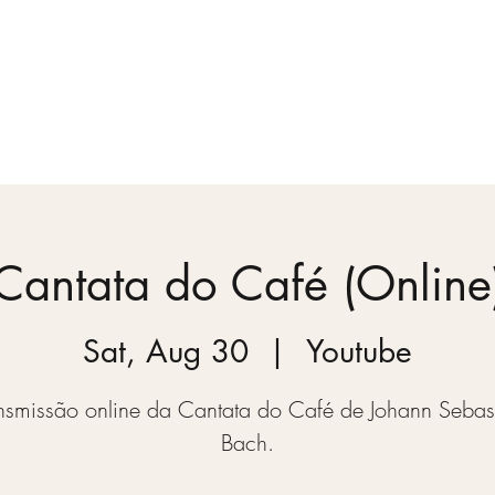
Concert Season
Videos
Blog
About us
Cantata do Café (Online
Sat, Aug 30
  |  
Youtube
nsmissão online da Cantata do Café de Johann Sebas
Bach.