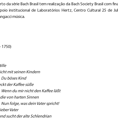
o da série Bach Brasil tem realização da Bach Society Brasil com fi
io institucional de Laboratórios Hertz, Centro Cultural 25 de Julh
ngacci música.
– 1750)
ille 
cht mit seinen Kindern
 
Du böses Kind
ckt der Kaffee süße
 
Wenn du mir nicht den Kaffee läßt
die von harten Sinnen
 
Nun folge, was dein Vater spricht!
ieber Vater
nd sucht der alte Schlendrian