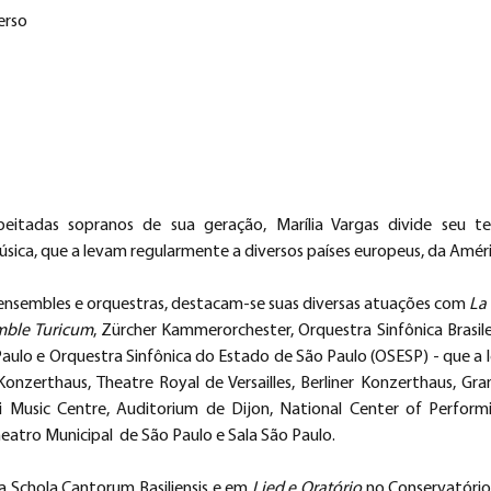
erso
eitadas sopranos de sua geração, Marília Vargas divide seu tem
úsica, que a levam regularmente a diversos países europeus, da Améri
ensembles e orquestras, destacam-se suas diversas atuações com 
La 
mble Turicum
, Zürcher Kammerorchester, Orquestra Sinfônica Brasilei
aulo e Orquestra Sinfônica do Estado de São Paulo (OSESP) - que a 
Konzerthaus, Theatre Royal de Versailles, Berliner Konzerthaus, Gran
nki Music Centre, Auditorium de Dijon, National Center of Perfor
heatro Municipal  de São Paulo e Sala São Paulo.
a Schola Cantorum Basiliensis e em 
Lied e Oratório
 no Conservatório