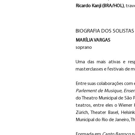
Ricardo Kanji (BRA/HOL)
, trav
BIOGRAFIA DOS SOLISTAS
MARÍLIA VARGAS
soprano
Uma das mais ativas e resp
masterclasses e festivais de m
Entre suas colaborações com 
Parlement de Musique
, 
Ense
do Theatro Municipal de São P
teatros, entre eles o Wiener 
Zürich, Theater Basel, Helsi
Municipal do Rio de Janeiro, T
Formada em 
Canto Barroco 
n