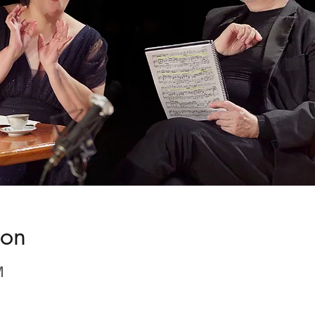
ion
M