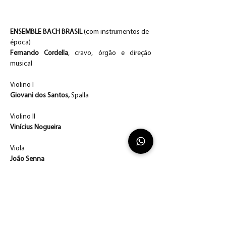
ENSEMBLE BACH BRASIL 
(com instrumentos de 
época)
Fernando Cordella
, cravo, órgão e direção 
musical
Violino I
Giovani dos Santos,
 Spalla
Violino II
Vinícius Nogueira
Viola
João Senna 
Violoncelo
Pablo Schinke
Violone
Ezequiel de Paula