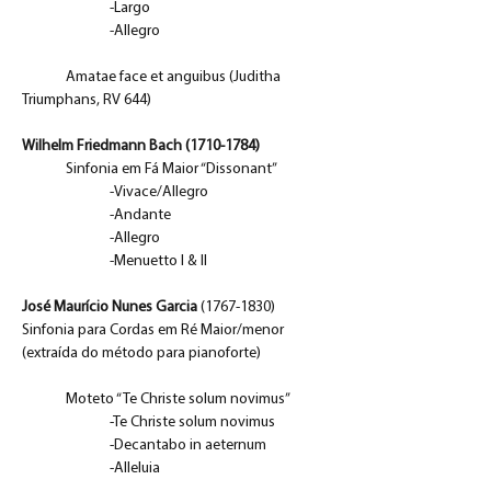
		-Largo
		-Allegro
	Amatae face et anguibus (Juditha 
Triumphans, RV 644)
Wilhelm Friedmann Bach (1710-1784)
Sinfonia em Fá Maior “Dissonant”
		-Vivace/Allegro
		-Andante
		-Allegro
		-Menuetto I & II
José Maurício Nunes Garcia
 (1767-1830)
Sinfonia para Cordas em Ré Maior/menor 
(extraída do método para pianoforte)
	Moteto “Te Christe solum novimus”
		-Te Christe solum novimus
		-Decantabo in aeternum
		-Alleluia