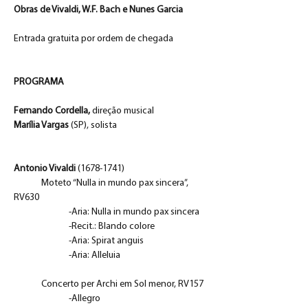
Obras de Vivaldi, W.F. Bach e Nunes Garcia
Entrada gratuita por ordem de chegada
PROGRAMA
Fernando Cordella, 
direção musical 
Marília Vargas 
(SP), solista
Antonio Vivaldi 
(1678-1741)
Moteto “Nulla in mundo pax sincera”, 
RV630
-Aria: Nulla in mundo pax sincera
		-Recit.: Blando colore
		-Aria: Spirat anguis
		-Aria: Alleluia
	Concerto per Archi em Sol menor, RV157
		-Allegro