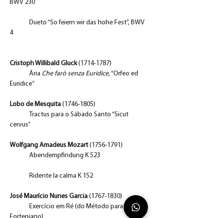
BWV 230
	Dueto “So feiern wir das hohe Fest”, BWV 
4
Cristoph Willibald Gluck 
(1714-1787)
Ária
Che farò senza Euridice
, “Orfeo ed 
Euridice”
Lobo de Mesquita 
(1746-1805)
	Tractus para o Sábado Santo “Sicut 
cervus”
Wolfgang Amadeus Mozart
 (1756-1791)
	Abendempfindung K 523
	Ridente la calma K 152
José Maurício Nunes Garcia
 (1767-1830)
	Exercício em Ré (do Método para 
Fortepiano)