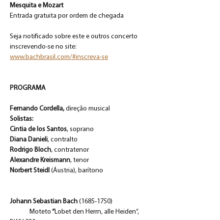
Mesquita e Mozart
Entrada gratuita por ordem de chegada
Seja notificado sobre este e outros concerto 
inscrevendo-se no site: 
www.bachbrasil.com/#inscreva-se
PROGRAMA
Fernando Cordella, 
direção musical 
Solistas:
Cintia de los Santos
, soprano
Diana Danieli
, contralto
Rodrigo Bloch
, contratenor
Alexandre Kreismann
, tenor
Norbert Steidl
 (Áustria), barítono 
Johann Sebastian Bach 
(1685-1750)
Moteto
 “
Lobet den Herrn, alle Heiden”, 