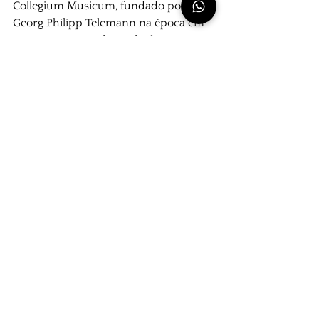
Collegium Musicum, fundado por 
Georg Philipp Telemann na época em 
que este era estudante de direito em 
1702. Posteriormente, foi dirigido por 
Johann Sebastian Bach entre 1729 e 
1739. Os concertos dirigidos por Bach 
duravam cerca de duas horas e 
consistiam de óperas alemãs e 
italianas, música de câmara, cantatas 
seculares e obras para orquestra.
Esses concertos eram patrocinados 
por Zimmermann, que fornecia o 
espaço e possivelmente algum apoio 
financeiro aos músicos, mas Bach não 
recebia um “salário fixo” por isso. Era 
mais uma oportunidade de divulgar 
sua música secular (como as Suítes 
Orquestrais e os Concertos de 