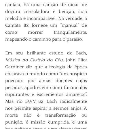
cantata, há uma canção de ninar de 
doçura consoladora e benção, cuja 
melodia é incomparável. Na verdade, a 
Cantata 82 fornece um “manual” de 
como morrer tranquilamente, 
mapeando o caminho para o paraíso.
Em seu brilhante estudo de Bach, 
Música no Castelo do Céu
, John Eliot 
Gardiner diz que a teologia da época 
encarava o mundo como “um hospício 
povoado por almas doentes cujos 
pecados apodrecem como furúnculos 
supurantes e excrementos amarelos”. 
Mas, no BWV 82, Bach radicalmente 
nos permite aspirar a sermos anjos. A 
morte não é transformação ou 
punição, é missão cumprida, é uma 
boa noite de sono e uma alegre viagem 