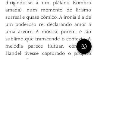
dirigindo-se a um plátano (sombra 
amada), num momento de lirismo 
surreal e quase cômico. A ironia é a de 
um poderoso rei declarando amor a 
uma árvore. A música, porém, é tão 
sublime que transcende o contexto. A 
melodia parece flutuar, como se 
Handel tivesse capturado o próprio 
conceito de paz.
Ombra mai fùdi vegetabile,cara ed 
amabile,soave più.
(“Nunca houve sombra / de árvore, / 
tão querida e amável, / mais suave.”)